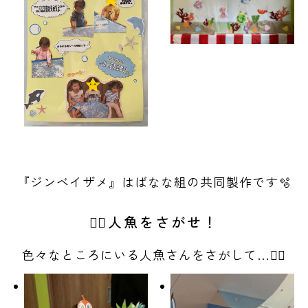
『ジンベイザメ』はばなな組の共同製作です🫧
🧜‍♀️人魚をさがせ！
色々なところにいる人魚さんをさがして…🧜‍♀️